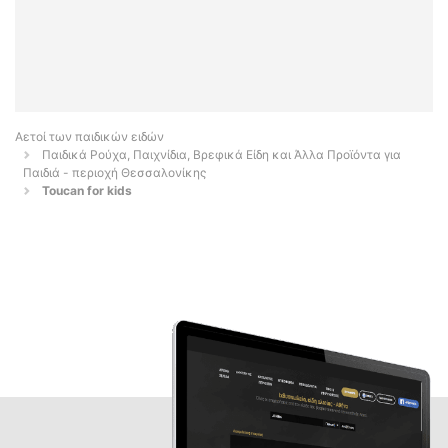
Αετοί των παιδικών ειδών
Παιδικά Ρούχα, Παιχνίδια, Βρεφικά Είδη και Άλλα Προϊόντα για
Παιδιά - περιοχή Θεσσαλονίκης
Toucan for kids