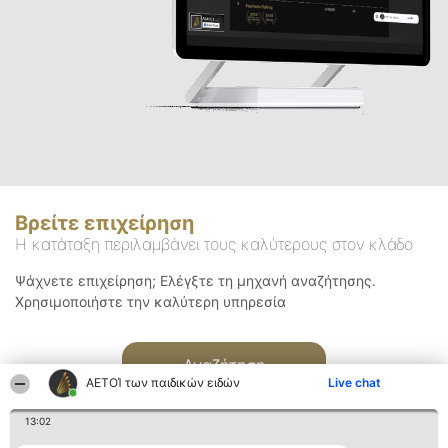
Βρείτε επιχείρηση
Η κατάταξη περιλαμβάνει τους καλύτερους στον κλάδο
Ψάχνετε επιχείρηση; Ελέγξτε τη μηχανή αναζήτησης.
Χρησιμοποιήστε την καλύτερη υπηρεσία
Αναζήτηση
ΑΕΤΟΊ των παιδικών ειδών
Live chat
13:02