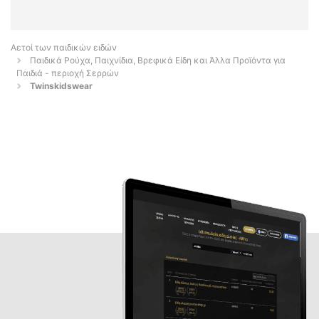
Αετοί των παιδικών ειδών
Παιδικά Ρούχα, Παιχνίδια, Βρεφικά Είδη και Άλλα Προϊόντα για
Παιδιά - περιοχή Σερρών
Twinskidswear