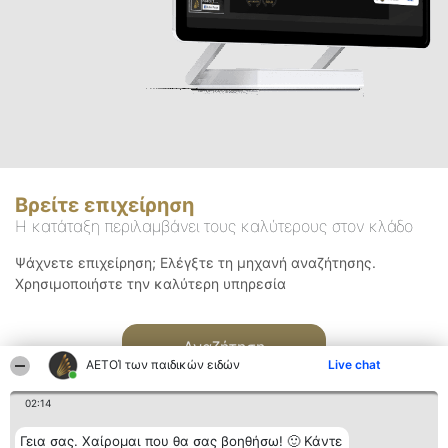
Βρείτε επιχείρηση
Η κατάταξη περιλαμβάνει τους καλύτερους στον κλάδο
Ψάχνετε επιχείρηση; Ελέγξτε τη μηχανή αναζήτησης.
Χρησιμοποιήστε την καλύτερη υπηρεσία
Αναζήτηση
ΑΕΤΟΊ των παιδικών ειδών
Live chat
02:14
Γεια σας. Χαίρομαι που θα σας βοηθήσω! 🙂 Κάντε