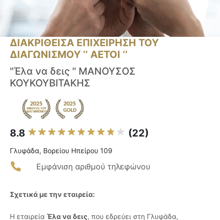
ΔΙΑΚΡΙΘΕΙΣΑ ΕΠΙΧΕΙΡΗΣΗ ΤΟΥ
ΔΙΑΓΩΝΙΣΜΟΥ ‘’ ΑΕΤΟΙ ‘’
"Έλα να δεις " ΜΑΝΟΥΣΟΣ
ΚΟΥΚΟΥΒΙΤΑΚΗΣ
8.8
(22)
Γλυφάδα, Βορείου Ηπείρου 109
Εμφάνιση αριθμού τηλεφώνου
Σχετικά με την εταιρεία:
Η εταιρεία
Έλα να δεις
, που εδρεύει στη Γλυφάδα,