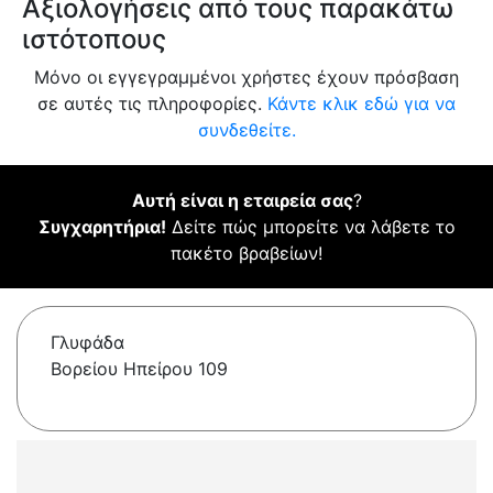
Αξιολογήσεις από τους παρακάτω
ιστότοπους
Μόνο οι εγγεγραμμένοι χρήστες έχουν πρόσβαση
σε αυτές τις πληροφορίες.
Κάντε κλικ εδώ για να
συνδεθείτε.
Αυτή είναι η εταιρεία σας
?
Συγχαρητήρια!
Δείτε πώς μπορείτε να λάβετε το
πακέτο βραβείων!
Γλυφάδα
Βορείου Ηπείρου 109