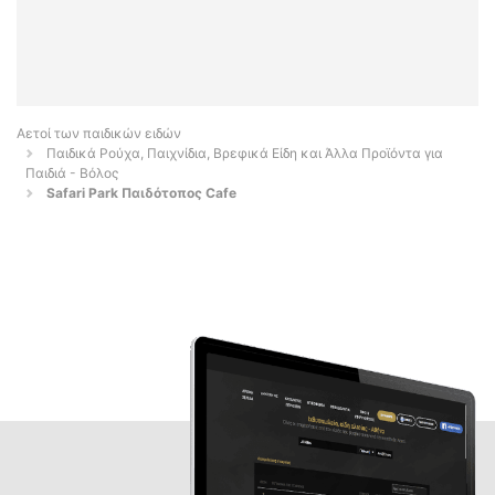
Αετοί των παιδικών ειδών
Παιδικά Ρούχα, Παιχνίδια, Βρεφικά Είδη και Άλλα Προϊόντα για
Παιδιά - Βόλος
Safari Park Παιδότοπος Cafe