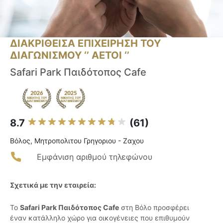
ΔΙΑΚΡΙΘΕΙΣΑ ΕΠΙΧΕΙΡΗΣΗ ΤΟΥ
ΔΙΑΓΩΝΙΣΜΟΥ ‘’ ΑΕΤΟΙ ‘’
Safari Park Παιδότοπος Cafe
8.7
(61)
Βόλος, Μητροπολιτου Γρηγοριου - Ζαχου
Εμφάνιση αριθμού τηλεφώνου
Σχετικά με την εταιρεία:
Το
Safari Park Παιδότοπος Cafe
στη Βόλο προσφέρει
έναν κατάλληλο χώρο για οικογένειες που επιθυμούν