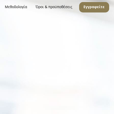
Μεθοδολογία
Όροι & προϋποθέσεις
Εγγραφείτε