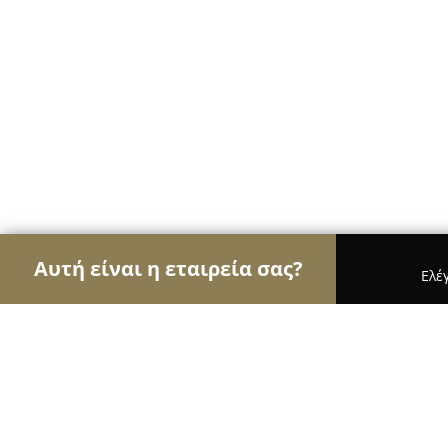
Αυτή είναι η εταιρεία σας?
Ελέ
Αετοί των παιδικών ειδών
Παιδικά Ρούχα, Παιχν
Αfterainkids Παιδικα ρουχα