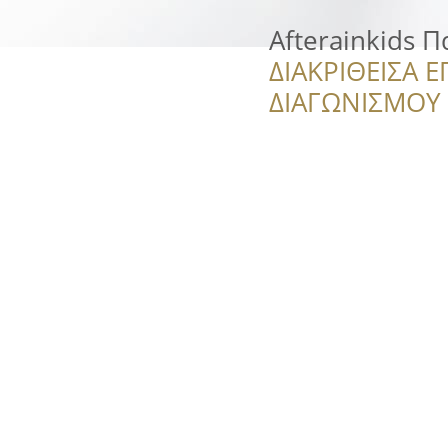
Αfterainkids 
ΔΙΑΚΡΙΘΕΙΣΑ Ε
ΔΙΑΓΩΝΙΣΜΟΥ ‘’