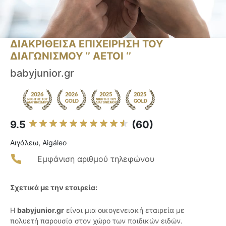
ΔΙΑΚΡΙΘΕΙΣΑ ΕΠΙΧΕΙΡΗΣΗ ΤΟΥ
ΔΙΑΓΩΝΙΣΜΟΥ ‘’ ΑΕΤΟΙ ‘’
babyjunior.gr
9.5
(60)
Αιγάλεω, Aigáleo
Εμφάνιση αριθμού τηλεφώνου
Σχετικά με την εταιρεία:
Η
babyjunior.gr
είναι μια οικογενειακή εταιρεία με
πολυετή παρουσία στον χώρο των παιδικών ειδών.