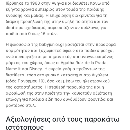
Ιδρύθηκε το 1960 στην Αθήνα και διαθέτει πάνω από
εξήντα χρόνια εμπειρίας στον τομέα της παιδικής
ένδυσης και μόδας. Η επιχείρηση διακρίνεται για τη
διαρκή προσήλωσή της στην υψηλή ποιότητα και τον
ιδιαίτερο σχεδιασμό, παρουσιάζοντας συλλογές για
παιδιά από 0 έως 16 ετών.
Η φιλοσοφία της babyjunior.gr βασίζεται στην προσφορά
κομψότητας και ξεχωριστού ύφους στα παιδικά ρούχα,
ενώ συνεργάζεται με σημαντικές και αναγνωρισμένες
μάρκες του χώρου, όπως οι Agatha Ruiz de la Prada,
Name it και Disney. Η ευρεία γκάμα προϊόντων της
διατίθεται τόσο στο φυσικό κατάστημα στο Αιγάλεω
(οδός Πανόρμου 10), όσο και μέσω του ηλεκτρονικού
της καταστήματος. Η σταθερή παρουσία της και η
αφοσίωσή της στην ποιότητα την καθιστούν αξιόπιστη
επιλογή για παιδικά είδη που συνδυάζουν φροντίδα και
μοντέρνο στυλ.
Αξιολογήσεις από τους παρακάτω
ιστότοπους