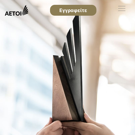
Εγγραφείτε