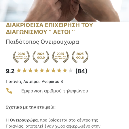
ΔΙΑΚΡΙΘΕΙΣΑ ΕΠΙΧΕΙΡΗΣΗ ΤΟΥ
ΔΙΑΓΩΝΙΣΜΟΥ ‘’ ΑΕΤΟΙ ‘’
Παιδότοπος Ονειρουχωρα
9.2
(84)
Παιανία, Λάμπρου Ανδρικου 8
Εμφάνιση αριθμού τηλεφώνου
Σχετικά με την εταιρεία:
Η
Ονειρουχώρα
, που βρίσκεται στο κέντρο της
Παιανίας, αποτελεί έναν χώρο αφιερωμένο στην