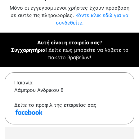
Μόνο οι εγγεγραμμένοι χρήστες έχουν πρόσβαση
σε αυτές τις πληροφορίες.
Κάντε κλικ εδώ για να
συνδεθείτε.
Αυτή είναι η εταιρεία σας
?
Συγχαρητήρια!
Δείτε πώς μπορείτε να λάβετε το
πακέτο βραβείων!
Παιανία
Λάμπρου Ανδρικου 8
Δείτε το προφίλ της εταιρείας σας