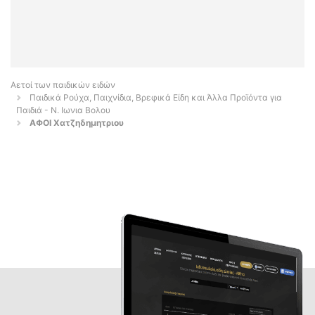
Αετοί των παιδικών ειδών
Παιδικά Ρούχα, Παιχνίδια, Βρεφικά Είδη και Άλλα Προϊόντα για
Παιδιά - Ν. Ιωνια Βολου
ΑΦΟΙ Χατζηδημητριου