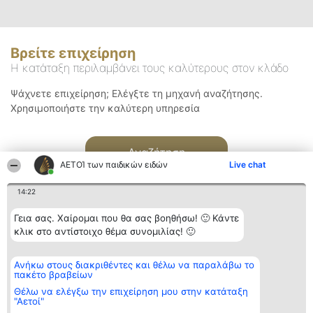
Βρείτε επιχείρηση
Η κατάταξη περιλαμβάνει τους καλύτερους στον κλάδο
Ψάχνετε επιχείρηση; Ελέγξτε τη μηχανή αναζήτησης.
Χρησιμοποιήστε την καλύτερη υπηρεσία
Αναζήτηση
ΑΕΤΟΊ των παιδικών ειδών
Live chat
14:22
Γεια σας. Χαίρομαι που θα σας βοηθήσω! 🙂 Κάντε
κλικ στο αντίστοιχο θέμα συνομιλίας! 🙂
Διοργανωτής της
Κατάταξη
Επικοινωνία
Ανήκω στους διακριθέντες και θέλω να παραλάβω το
κατάταξης
Διακριθέντες
Επικοινωνία
πακέτο βραβείων
BEAUTIFUL COMPANY
Λίστα όλων
Μονοπρόσωπη ΙΚΕ
των
Θέλω να ελέγξω την επιχείρηση μου στην κατάταξη
ΤΗΛ. ΕΠΙΚΟΙΝΩΝΙΑΣ:
διακριθέντων
"Αετοί"
2104128019
Μεθοδολογία