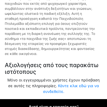
παιχνιδιών που εκτός από ψυχαγωγικό χαρακτήρα,
συμβάλλουν στην ανάπτυξη δεξιοτήτων και γνώσεων,
ωφελώντας ολιστικά τη παιδική εξέλιξη. Αυτή η
σταθερή προσέγγιση καθιστά την Παιχνιδούπολη
Πτολεμαΐδα αξιόπιστη επιλογή για όσους επιζητούν
ποιοτικά και εκπαιδευτικά προϊόντα, παντρεύοντας την
παράδοση με τη διαρκή ανανέωση της συλλογής της. Το
σύνθημα «τα παιχνίδια της ζωής σας» αποτυπώνει τη
δέσμευση της εταιρείας να προσφέρει ξεχωριστές
στιγμές διασκέδασης, δημιουργικότητας και φαντασίας
σε κάθε οικογένεια.
Αξιολογήσεις από τους παρακάτω
ιστότοπους
Μόνο οι εγγεγραμμένοι χρήστες έχουν πρόσβαση
σε αυτές τις πληροφορίες.
Κάντε κλικ εδώ για να
συνδεθείτε.
Αυτή είναι η εταιρεία σας
?