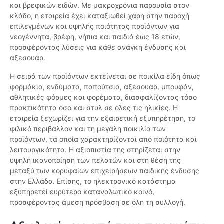
και βρεφικών ειδών. Με μακροχρόνια παρουσία στον
κλάδο, η εταιρεία έχει καταξιωθεί χάρη στην παροχή
επιλεγμένων και υψηλής ποιότητας προϊόντων για
νεογέννητα, βρέφη, νήπια και παιδιά έως 18 ετών,
προσφέροντας λύσεις για κάθε ανάγκη ένδυσης και
αξεσουάρ.
Η σειρά των προϊόντων εκτείνεται σε ποικίλα είδη όπως
φορμάκια, ενδύματα, παπούτσια, αξεσουάρ, μπουφάν,
αθλητικές φόρμες και φορέματα, διασφαλίζοντας τόσο
πρακτικότητα όσο και στυλ σε όλες τις ηλικίες. Η
εταιρεία ξεχωρίζει για την εξαιρετική εξυπηρέτηση, το
φιλικό περιβάλλον και τη μεγάλη ποικιλία των
προϊόντων, τα οποία χαρακτηρίζονται από ποιότητα και
λειτουργικότητα. Η αξιοπιστία της στηρίζεται στην
υψηλή ικανοποίηση των πελατών και στη θέση της
μεταξύ των κορυφαίων επιχειρήσεων παιδικής ένδυσης
στην Ελλάδα. Επίσης, το ηλεκτρονικό κατάστημα
εξυπηρετεί ευρύτερο καταναλωτικό κοινό,
προσφέροντας άμεση πρόσβαση σε όλη τη συλλογή.