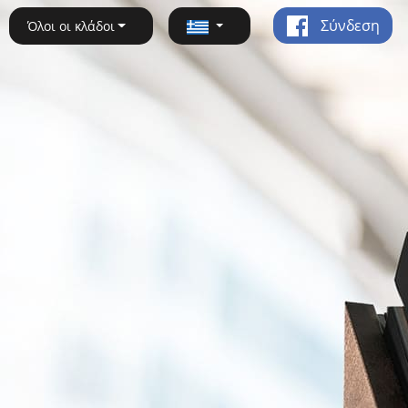
Σύνδεση
Όλοι οι κλάδοι