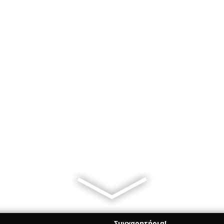
Συγχαρητήρια!