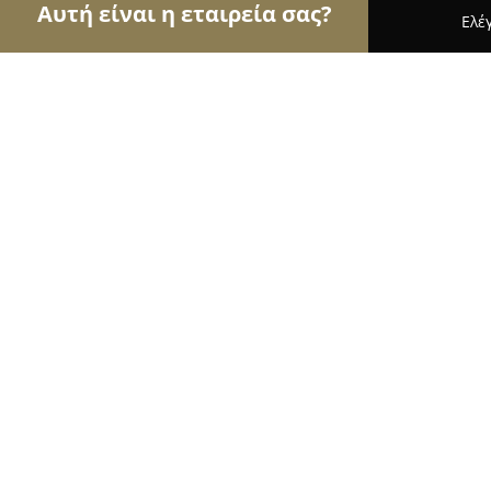
Αυτή είναι η εταιρεία σας?
Ελέ
Αετοί των παιδικών ειδών
Παιδικά Ρούχα, Παιχν
Γιούπι - Παιδικά Ρούχα
8.6
(13)
Φάρσαλα, Λαμίας 8, Λαμίας 5
Εμφάνιση αριθμού τηλεφώνου