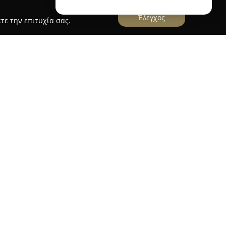
Έλεγχος
τε την επιτυχία σας.
οσ
4baby.gr
πιστο σημείο αναφοράς για την αγορά βρεφικών
δα, έχοντας έδρα στη Νέα Αλικαρνασσό της
ευρεία συλλογή προϊόντων που απευθύνονται τόσο
 στα βρέφη, περιλαμβάνοντας έπιπλα όπως
ουλάπες, καθώς και καρότσια και καθίσματα
ασφάλεια των μετακινήσεων.
προϊόντα όπως ρηλάξ, παρκοκρέβατα, στράτες,
νίες, ενισχύοντας την άνεση και την
ν προϊόντων γίνεται με αυστηρά στάνταρ