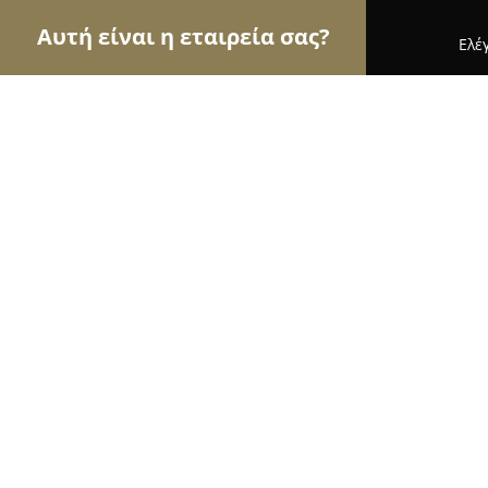
Αυτή είναι η εταιρεία σας?
Ελέ
Αετοί των παιδικών ειδών
Παιδικά Ρούχα, Παιχν
4baby.gr
9.8
(35)
Ν. Αλικαρνασσοσ, Καρτερού 18-20 &, Μελπομένη
Εμφάνιση αριθμού τηλεφώνου