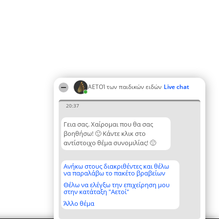
ΑΕΤΟΊ των παιδικών ειδών
Live chat
20:37
Γεια σας. Χαίρομαι που θα σας
βοηθήσω! 🙂 Κάντε κλικ στο
αντίστοιχο θέμα συνομιλίας! 🙂
Ανήκω στους διακριθέντες και θέλω
να παραλάβω το πακέτο βραβείων
Θέλω να ελέγξω την επιχείρηση μου
στην κατάταξη "Αετοί"
Άλλο θέμα