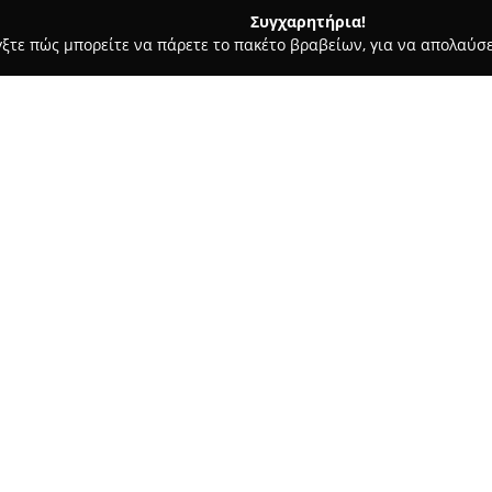
Συγχαρητήρια!
γξτε πώς μπορείτε να πάρετε το πακέτο βραβείων, για να απολαύσε
ίδια, Βρεφικά Είδη και Άλλα Προϊόντα για Παιδιά - Ν. Αλικαρνασσ
Σχετικά με την εταιρεία:
Η
4baby.gr
λειτουργεί ως αξιό
και παιδικών ειδών στην Ελλά
Κρήτης. Η εταιρεία διαθέτει 
σε μέλλουσες μητέρες όσο και
κρεβατάκια, αλλαξιέρες και ντ
αυτοκινήτου με έμφαση στην 
ς 20
Η 4baby.gr προσφέρει επίσης 
αποστειρωτές και ενδοεπικοινω
προστασία. Η επιλογή όλων τω