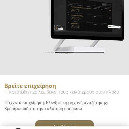
Βρείτε επιχείρηση
Η κατάταξη περιλαμβάνει τους καλύτερους στον κλάδο
Ψάχνετε επιχείρηση; Ελέγξτε τη μηχανή αναζήτησης.
Χρησιμοποιήστε την καλύτερη υπηρεσία
Αναζήτηση