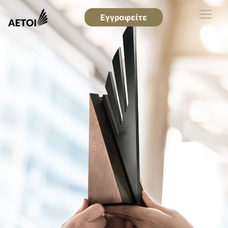
Εγγραφείτε