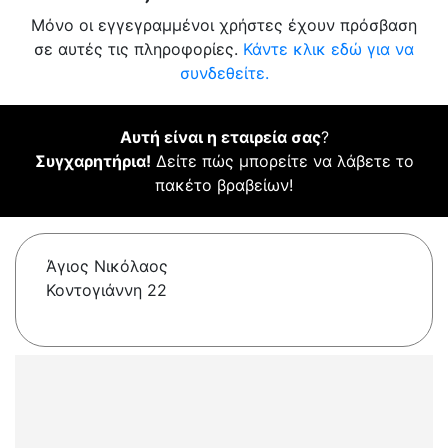
Μόνο οι εγγεγραμμένοι χρήστες έχουν πρόσβαση
σε αυτές τις πληροφορίες.
Κάντε κλικ εδώ για να
συνδεθείτε.
Αυτή είναι η εταιρεία σας
?
Συγχαρητήρια!
Δείτε πώς μπορείτε να λάβετε το
πακέτο βραβείων!
Άγιος Νικόλαος
Κοντογιάννη 22