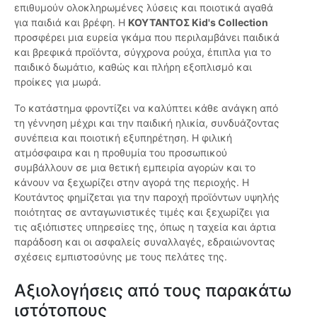
επιθυμούν ολοκληρωμένες λύσεις και ποιοτικά αγαθά
για παιδιά και βρέφη. Η
ΚΟΥΤΑΝΤΟΣ Kid's Collection
προσφέρει μια ευρεία γκάμα που περιλαμβάνει παιδικά
και βρεφικά προϊόντα, σύγχρονα ρούχα, έπιπλα για το
παιδικό δωμάτιο, καθώς και πλήρη εξοπλισμό και
προίκες για μωρά.
Το κατάστημα φροντίζει να καλύπτει κάθε ανάγκη από
τη γέννηση μέχρι και την παιδική ηλικία, συνδυάζοντας
συνέπεια και ποιοτική εξυπηρέτηση. Η φιλική
ατμόσφαιρα και η προθυμία του προσωπικού
συμβάλλουν σε μια θετική εμπειρία αγορών και το
κάνουν να ξεχωρίζει στην αγορά της περιοχής. Η
Κουτάντος φημίζεται για την παροχή προϊόντων υψηλής
ποιότητας σε ανταγωνιστικές τιμές και ξεχωρίζει για
τις αξιόπιστες υπηρεσίες της, όπως η ταχεία και άρτια
παράδοση και οι ασφαλείς συναλλαγές, εδραιώνοντας
σχέσεις εμπιστοσύνης με τους πελάτες της.
Αξιολογήσεις από τους παρακάτω
ιστότοπους