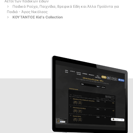
Αετοί των παιδικών ειδών
Παιδικά Ρούχα, Παιχνίδια, Βρεφικά Είδη και Άλλα Προϊόντα για
Παιδιά - Άγιος Νικόλαος
ΚΟΥΤΑΝΤΟΣ Kid's Collection