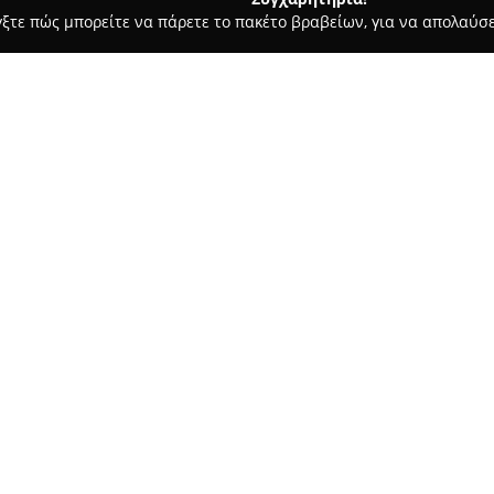
γξτε πώς μπορείτε να πάρετε το πακέτο βραβείων, για να απολαύσε
ίδια, Βρεφικά Είδη και Άλλα Προϊόντα για Παιδιά - Θερμη
Cozy
Σχετικά με την εταιρεία:
Η εταιρεία
Cozykids
δραστηριο
ειδών, ξεκινώντας με το πρώτ
στη δημιουργία χαρούμενων κα
προσφέροντας ένα ευρύ φάσμα
Διαθέτει έξι φυσικά καταστήμα
ρου
ηλεκτρονικό κατάστημα που λε
οικογένειες έχουν πρόσβαση σε
δημιουργικές δραστηριότητες 
διακρίνεται για την προσεκτικ
προτεραιότητα στην ασφάλεια 