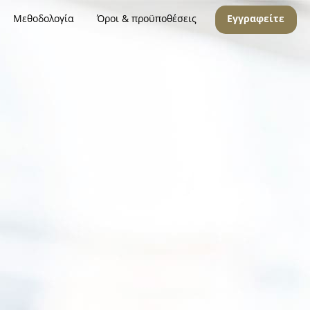
Μεθοδολογία
Όροι & προϋποθέσεις
Εγγραφείτε