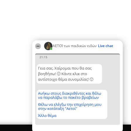
ΑΕΤΟΊ των παιδικών ειδών
Live chat
21:15
Γεια σας. Χαίρομαι που θα σας
βοηθήσω! 🙂 Κάντε κλικ στο
αντίστοιχο θέμα συνομιλίας! 🙂
Ανήκω στους διακριθέντες και θέλω
να παραλάβω το πακέτο βραβείων
Θέλω να ελέγξω την επιχείρηση μου
στην κατάταξη "Αετοί"
Άλλο θέμα