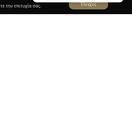
Έλεγχος
τε την επιτυχία σας.
Kids
ποιείται από το 2008 στον κλάδο των παιδικών
ο κατάστημα FLEXA στην Ελλάδα. Έμφαση δίνεται
ι άνετων στιγμών για όλη την οικογένεια,
 προϊόντων για μωρά και παιδιά.
τα σε διάφορες περιοχές της Ελλάδας, καθώς και
ιτουργεί από το 2016. Μέσω αυτών, οι
 βρεφικά είδη, εκπαιδευτικά παιχνίδια,
και προϊόντα διακόσμησης δωματίου. H εταιρεία
ή επιλογή ποιοτικών προϊόντων, δίνοντας
και τη βιωσιμότητα. Ιδιαίτερα ξεχωρίζουν τα