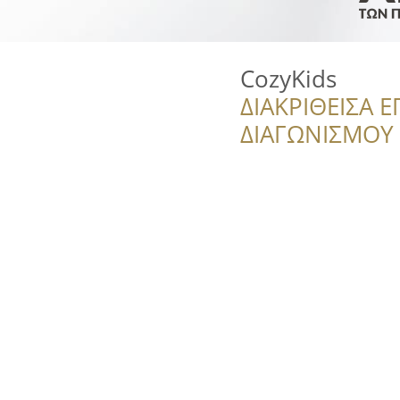
CozyKids
ΔΙΑΚΡΙΘΕΙΣΑ Ε
ΔΙΑΓΩΝΙΣΜΟΥ ‘’