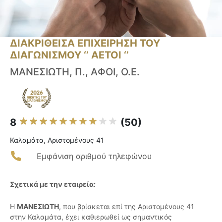
ΔΙΑΚΡΙΘΕΙΣΑ ΕΠΙΧΕΙΡΗΣΗ ΤΟΥ
ΔΙΑΓΩΝΙΣΜΟΥ ‘’ ΑΕΤΟΙ ‘’
ΜΑΝΕΣΙΩΤΗ, Π., ΑΦΟΙ, Ο.Ε.
8
(50)
Καλαμάτα, Αριστομένους 41
Εμφάνιση αριθμού τηλεφώνου
Σχετικά με την εταιρεία:
Η
ΜΑΝΕΣΙΩΤΗ
, που βρίσκεται επί της Αριστομένους 41
στην Καλαμάτα, έχει καθιερωθεί ως σημαντικός