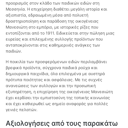
προορισμός στον κλάδο των παιδικών ειδών στη
Μεσσηνία. Η επιχείρηση διαθέτει μεγάλη ιστορία και
αξιοπιστία, εδραιωμένη μέσα από πολυετή
δραστηριοποίηση και παράδοση της οικογένειας
Μανεσιώτη στο εμπόριο, με ιστορικές ρίζες που
εντοπίζονται από το 1911. Ειδικεύεται στην πώληση μιας
ευρείας και επιλεγμένης συλλογής προϊόντων που
ανταποκρίνονται στις καθημερινές ανάγκες των
παιδιών.
Η ποικιλία των προσφερόμενων ειδών περιλαμβάνει
βρεφικά προϊόντα, σύγχρονα παιδικά ρούχα και
δημιουργικά παιχνίδια, όλα επιλεγμένα με αυστηρά
πρότυπα ποιότητας και ασφάλειας. Με τις συχνές
ανανεώσεις των συλλογών και την προσωπική
εξυπηρέτηση, η επιχείρηση της οικογένειας Μανεσιώτη
έχει κερδίσει την εμπιστοσύνη της τοπικής κοινωνίας
και έχει καθιερωθεί ως σημείο αναφοράς για πολλές
γενιές πελατών.
Αξιολογήσεις από τους παρακάτω