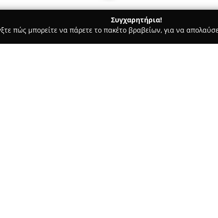
Συγχαρητήρια!
γξτε πώς μπορείτε να πάρετε το πακέτο βραβείων, για να απολαύσε
ίδια, Βρεφικά Είδη και Άλλα Προϊόντα για Παιδιά - Ευοσμο
All
Σχετικά με την εταιρεία:
Η εταιρεία
All About Baby
εδρε
Θεσσαλονίκης και δραστηριοπο
ειδών. Έχει αναπτύξει έναν πλ
της, καλύπτοντας τις ανάγκες 
παιδιά ηλικίας 0 έως 16 ετών, 
διακρίνεται για τον συνδυασμ
των προϊόντων, ενώ προσφέρει
Στη συλλογή της περιλαμβάνοντ