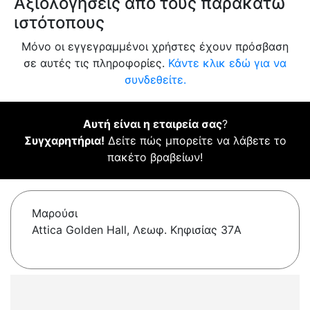
Αξιολογήσεις από τους παρακάτω
ιστότοπους
Μόνο οι εγγεγραμμένοι χρήστες έχουν πρόσβαση
σε αυτές τις πληροφορίες.
Κάντε κλικ εδώ για να
συνδεθείτε.
Αυτή είναι η εταιρεία σας
?
Συγχαρητήρια!
Δείτε πώς μπορείτε να λάβετε το
πακέτο βραβείων!
Μαρούσι
Attica Golden Hall, Λεωφ. Κηφισίας 37A