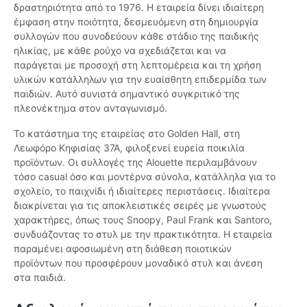
δραστηριότητα από το 1976. Η εταιρεία δίνει ιδιαίτερη
έμφαση στην ποιότητα, δεσμευόμενη στη δημιουργία
συλλογών που συνοδεύουν κάθε στάδιο της παιδικής
ηλικίας, με κάθε ρούχο να σχεδιάζεται και να
παράγεται με προσοχή στη λεπτομέρεια και τη χρήση
υλικών κατάλληλων για την ευαίσθητη επιδερμίδα των
παιδιών. Αυτό συνιστά σημαντικό συγκριτικό της
πλεονέκτημα στον ανταγωνισμό.
Το κατάστημα της εταιρείας στο Golden Hall, στη
Λεωφόρο Κηφισίας 37Α, φιλοξενεί ευρεία ποικιλία
προϊόντων. Οι συλλογές της Alouette περιλαμβάνουν
τόσο casual όσο και μοντέρνα σύνολα, κατάλληλα για το
σχολείο, το παιχνίδι ή ιδιαίτερες περιστάσεις. Ιδιαίτερα
διακρίνεται για τις αποκλειστικές σειρές με γνωστούς
χαρακτήρες, όπως τους Snoopy, Paul Frank και Santoro,
συνδυάζοντας το στυλ με την πρακτικότητα. Η εταιρεία
παραμένει αφοσιωμένη στη διάθεση ποιοτικών
προϊόντων που προσφέρουν μοναδικό στυλ και άνεση
στα παιδιά.