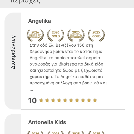
περιοχές
Angelika
Διακριθέντες
Στην οδό Ελ. Βενιζέλου 156 στη
Χερσόνησο βρίσκεται το κατάστημα
Angelika, το οποίο αποτελεί σημείο
αναφοράς για ιδιαίτερα παιδικά είδη
και χειροποίητα δώρα με ξεχωριστό
χαρακτήρα. Το Angelika διαθέτει μια
προσεγμένη συλλογή από βρεφικά και
...
10
Antonella Kids