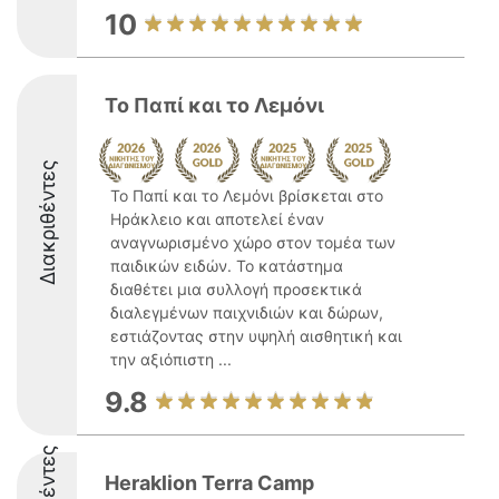
10
Το Παπί και το Λεμόνι
Διακριθέντες
Το Παπί και το Λεμόνι βρίσκεται στο
Ηράκλειο και αποτελεί έναν
αναγνωρισμένο χώρο στον τομέα των
παιδικών ειδών. Το κατάστημα
διαθέτει μια συλλογή προσεκτικά
διαλεγμένων παιχνιδιών και δώρων,
εστιάζοντας στην υψηλή αισθητική και
την αξιόπιστη ...
9.8
Heraklion Terra Camp