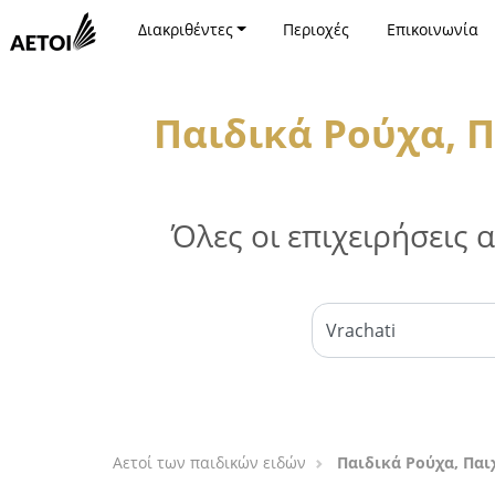
Διακριθέντες
Περιοχές
Επικοινωνία
Παιδικά Ρούχα, Π
Όλες οι επιχειρήσεις
Αετοί των παιδικών ειδών
Παιδικά Ρούχα, Παι