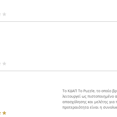
Το ΚΔΑΠ Το Puzzle, το οποίο β
λειτουργεί ως πιστοποιημένο 
απασχόλησης και μελέτης για π
προτεραιότητα είναι η συνολικ