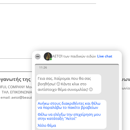
ΑΕΤΟΊ των παιδικών ειδών
Live chat
11:26
Γεια σας. Χαίρομαι που θα σας
ργανωτής της κατάταξης
Κατάταξη
Επικοινων
βοηθήσω! 🙂 Κάντε κλικ στο
IFUL COMPANY Μονοπρόσωπη ΙΚΕ
Διακριθέντες
Επικοινωνία
αντίστοιχο θέμα συνομιλίας! 🙂
ΤΗΛ. ΕΠΙΚΟΙΝΩΝΙΑΣ: 2104128019
Λίστα
email: aetoi@beautifulcompany.co
όλων των
διακριθέντων
Ανήκω στους διακριθέντες και θέλω
να παραλάβω το πακέτο βραβείων
Μεθοδολογία
Όροι &
Θέλω να ελέγξω την επιχείρηση μου
στην κατάταξη "Αετοί"
προϋποθέσεις
ΠΟΛΙΤΙΚΗ
Άλλο θέμα
ΑΠΟΡΡΗΤΟΥ