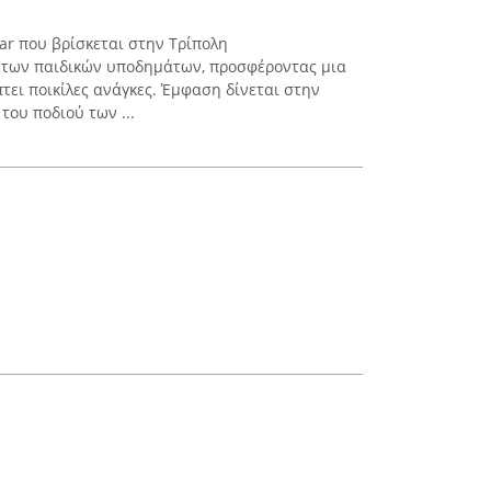
ar που βρίσκεται στην Τρίπολη
α των παιδικών υποδημάτων, προσφέροντας μια
τει ποικίλες ανάγκες. Έμφαση δίνεται στην
του ποδιού των ...