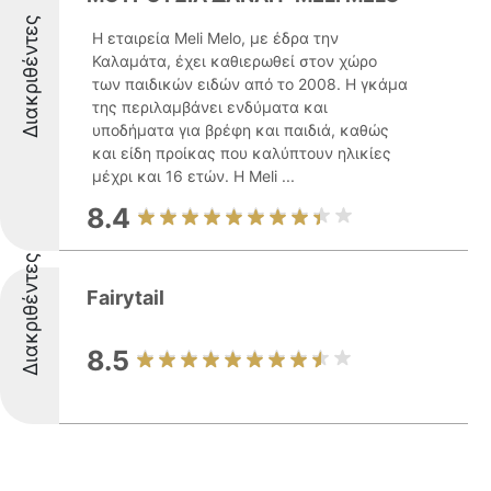
Διακριθέντες
Η εταιρεία Meli Melo, με έδρα την
Καλαμάτα, έχει καθιερωθεί στον χώρο
των παιδικών ειδών από το 2008. Η γκάμα
της περιλαμβάνει ενδύματα και
υποδήματα για βρέφη και παιδιά, καθώς
και είδη προίκας που καλύπτουν ηλικίες
μέχρι και 16 ετών. Η Meli ...
8.4
Διακριθέντες
Fairytail
8.5