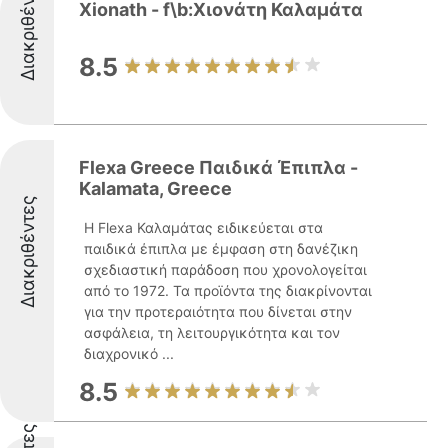
Διακριθέντες
Xionath - f\b:Χιονάτη Καλαμάτα
8.5
Flexa Greece Παιδικά Έπιπλα -
Kalamata, Greece
Διακριθέντες
Η Flexa Καλαμάτας ειδικεύεται στα
παιδικά έπιπλα με έμφαση στη δανέζικη
σχεδιαστική παράδοση που χρονολογείται
από το 1972. Τα προϊόντα της διακρίνονται
για την προτεραιότητα που δίνεται στην
ασφάλεια, τη λειτουργικότητα και τον
διαχρονικό ...
8.5