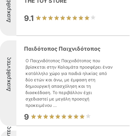
Διακριθέντες
THE TOY STORE
9.1
Παιδότοπος Παιχνιδότοπος
Διακριθέντες
Ο Παιχνιδότοπος Παιχνιδότοπος που
βρίσκεται στην Καλαμάτα προσφέρει έναν
κατάλληλο χώρο για παιδιά ηλικίας από
δύο ετών και άνω, με έμφαση στη
δημιουργική απασχόληση και τη
διασκέδαση. Το περιβάλλον έχει
σχεδιαστεί με μεγάλη προσοχή
προκειμένου ...
9