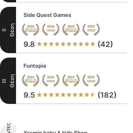
Side Quest Games
Θέση
II
9.8
(42)
Funtopia
Θέση
III
9.5
(182)
Yasmin baby & kids Shop