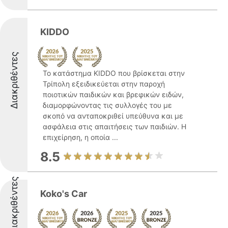
KIDDO
Διακριθέντες
Το κατάστημα KIDDO που βρίσκεται στην
Τρίπολη εξειδικεύεται στην παροχή
ποιοτικών παιδικών και βρεφικών ειδών,
διαμορφώνοντας τις συλλογές του με
σκοπό να ανταποκριθεί υπεύθυνα και με
ασφάλεια στις απαιτήσεις των παιδιών. Η
επιχείρηση, η οποία ...
8.5
Διακριθέντες
Koko's Car