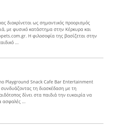
ρας διακρίνεται ως σημαντικός προορισμός
διά, με φυσικό κατάστημα στην Κέρκυρα και
pets.com.gr. Η φιλοσοφία της βασίζεται στην
ιδικό ...
mo Playground Snack Cafe Bar Entertainment
ο συνδυάζοντας τη διασκέδαση με τη
αιδότοπος δίνει στα παιδιά την ευκαιρία να
 ασφαλές ...