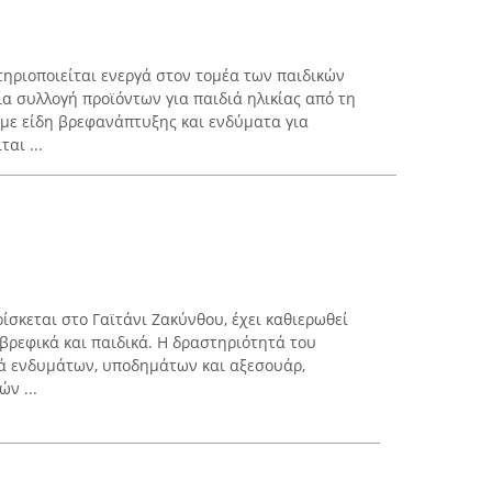
ηριοποιείται ενεργά στον τομέα των παιδικών
α συλλογή προϊόντων για παιδιά ηλικίας από τη
 με είδη βρεφανάπτυξης και ενδύματα για
αι ...
σκεται στο Γαϊτάνι Ζακύνθου, έχει καθιερωθεί
 βρεφικά και παιδικά. Η δραστηριότητά του
ά ενδυμάτων, υποδημάτων και αξεσουάρ,
ν ...