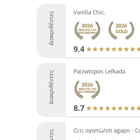
Vanilla Chic.
Διακριθέντες
9.4
Paizwtopos Lefkada
Διακριθέντες
8.7
Ο,τι αγαπώ/oti agapo - 