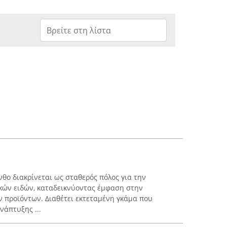
θο διακρίνεται ως σταθερός πόλος για την
κών ειδών, καταδεικνύοντας έμφαση στην
ν προϊόντων. Διαθέτει εκτεταμένη γκάμα που
νάπτυξης ...