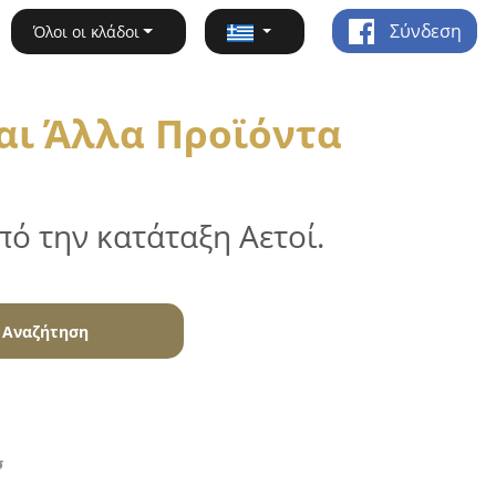
Σύνδεση
Όλοι οι κλάδοι
και Άλλα Προϊόντα
ό την κατάταξη Αετοί.
Αναζήτηση
σ