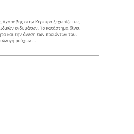
ης Αχαράβης στην Κέρκυρα ξεχωρίζει ως
ιδικών ενδυμάτων. Το κατάστημα δίνει
ητα και την άνεση των προϊόντων του,
υλλογή ρούχων ...