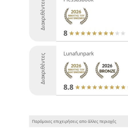
Διακριθέντες
8
Lunafunpark
Διακριθέντες
8.8
Παρόμοιες επιχειρήσεις απο άλλες περιοχές