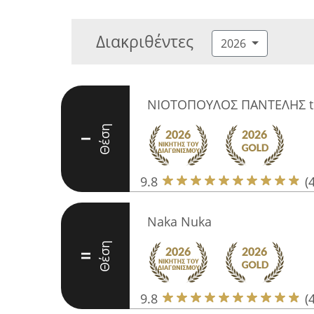
Διακριθέντες
2026
ΝΙΟΤΟΠΟΥΛΟΣ ΠΑΝΤΕΛΗΣ t
Θέση
I
9.8
(
Naka Nuka
Θέση
II
9.8
(