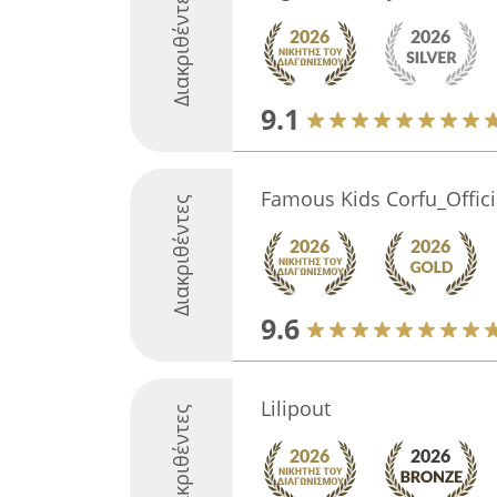
Διακριθέντες
9.1
Famous Kids Corfu_Offici
Διακριθέντες
9.6
Lilipout
Διακριθέντες