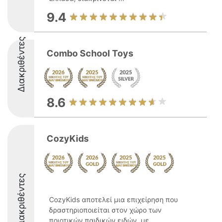
9.4
Διακριθέντες
Combo School Toys
8.6
CozyKids
Διακριθέντες
CozyKids αποτελεί μια επιχείρηση που
δραστηριοποιείται στον χώρο των
ποιοτικών παιδικών ειδών, με