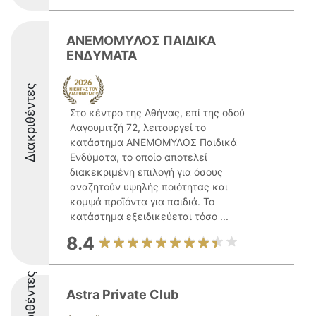
ΑΝΕΜΟΜΥΛΟΣ ΠΑΙΔΙΚΑ
ΕΝΔΥΜΑΤΑ
Διακριθέντες
Στο κέντρο της Αθήνας, επί της οδού
Λαγουμιτζή 72, λειτουργεί το
κατάστημα ΑΝΕΜΟΜΥΛΟΣ Παιδικά
Ενδύματα, το οποίο αποτελεί
διακεκριμένη επιλογή για όσους
αναζητούν υψηλής ποιότητας και
κομψά προϊόντα για παιδιά. Το
κατάστημα εξειδικεύεται τόσο ...
8.4
Διακριθέντες
Astra Private Club