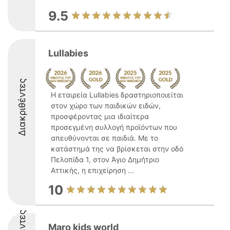
9.5
Lullabies
Διακριθέντες
Η εταιρεία Lullabies δραστηριοποιείται
στον χώρο των παιδικών ειδών,
προσφέροντας μια ιδιαίτερα
προσεγμένη συλλογή προϊόντων που
απευθύνονται σε παιδιά. Με το
κατάστημά της να βρίσκεται στην οδό
Πελοπίδα 1, στον Άγιο Δημήτριο
Αττικής, η επιχείρηση ...
10
Maro kids world