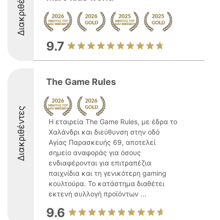
Διακριθέντες
9.7
The Game Rules
Διακριθέντες
Η εταιρεία The Game Rules, με έδρα το
Χαλάνδρι και διεύθυνση στην οδό
Αγίας Παρασκευής 69, αποτελεί
σημείο αναφοράς για όσους
ενδιαφέρονται για επιτραπέζια
παιχνίδια και τη γενικότερη gaming
κουλτούρα. Το κατάστημα διαθέτει
εκτενή συλλογή προϊόντων ...
9.6