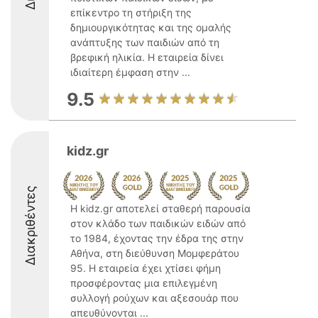
επίκεντρο τη στήριξη της
δημιουργικότητας και της ομαλής
ανάπτυξης των παιδιών από τη
βρεφική ηλικία. Η εταιρεία δίνει
ιδιαίτερη έμφαση στην ...
9.5
kidz.gr
Διακριθέντες
Η kidz.gr αποτελεί σταθερή παρουσία
στον κλάδο των παιδικών ειδών από
το 1984, έχοντας την έδρα της στην
Αθήνα, στη διεύθυνση Μομφεράτου
95. Η εταιρεία έχει χτίσει φήμη
προσφέροντας μια επιλεγμένη
συλλογή ρούχων και αξεσουάρ που
απευθύνονται ...