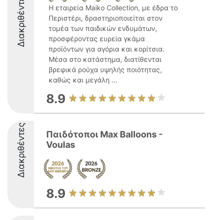
Διακριθέντες
Η εταιρεία Maiko Collection, με έδρα το
Περιστέρι, δραστηριοποιείται στον
τομέα των παιδικών ενδυμάτων,
προσφέροντας ευρεία γκάμα
προϊόντων για αγόρια και κορίτσια.
Μέσα στο κατάστημα, διατίθενται
βρεφικά ρούχα υψηλής ποιότητας,
καθώς και μεγάλη ...
8.9
Διακριθέντες
Παιδότοποι Max Balloons -
Voulas
8.9