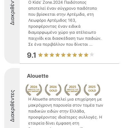
Διακριθέντες
Ο Kids’ Zone.2024 Παιδότοπος
αποτελεί έναν σύγχρονο παιδότοπο
που βρίσκεται στην Αρτέμιδα, στη
Λεωφόρο Αρτέμιδος 163,
προσφέροντας έναν ειδικά
διαμορφωμένο χώρο για ατέλειωτο
παιχνίδι και διασκέδαση των παιδιών.
Σε ένα περιβάλλον που δίνεται ...
9.1
Alouette
Διακριθέντες
Η Alouette αποτελεί μια επιχείρηση με
μακρόχρονη παρουσία στον τομέα των
παιδικών ειδών στην Ελλάδα,
προσφέροντας ιδιαίτερες συλλογές. Η
εταιρεία δίνει έμφαση στη