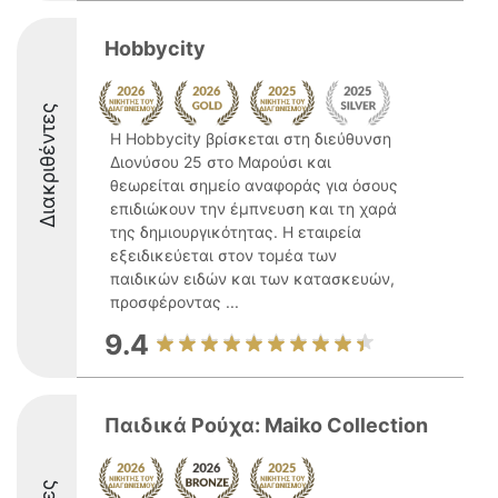
Hobbycity
Διακριθέντες
Η Hobbycity βρίσκεται στη διεύθυνση
Διονύσου 25 στο Μαρούσι και
θεωρείται σημείο αναφοράς για όσους
επιδιώκουν την έμπνευση και τη χαρά
της δημιουργικότητας. Η εταιρεία
εξειδικεύεται στον τομέα των
παιδικών ειδών και των κατασκευών,
προσφέροντας ...
9.4
Παιδικά Ρούχα: Maiko Collection