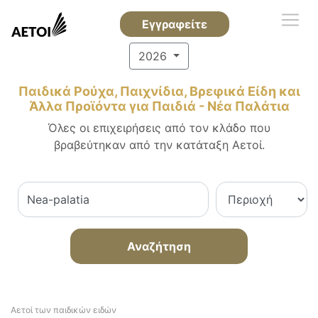
Εγγραφείτε
2026
Παιδικά Ρούχα, Παιχνίδια, Βρεφικά Είδη και
Άλλα Προϊόντα για Παιδιά - Νέα Παλάτια
Όλες οι επιχειρήσεις από τον κλάδο που
βραβεύτηκαν από την κατάταξη Αετοί.
Αναζήτηση
Αετοί των παιδικών ειδών