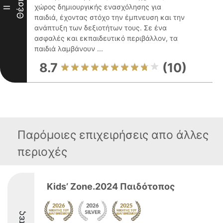
Θέση
χώρος δημιουργικής ενασχόλησης για
II
παιδιά, έχοντας στόχο την έμπνευση και την
ανάπτυξη των δεξιοτήτων τους. Σε ένα
ασφαλές και εκπαιδευτικό περιβάλλον, τα
παιδιά λαμβάνουν ...
8.7
(10)
Παρόμοιες επιχειρήσεις απο άλλες
περιοχές
Kids’ Zone.2024 Παιδότοπος