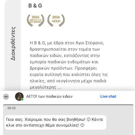
B & G
Διακριθέντες
Η B & G, με έδρα στον Άγιο Στέφανο,
δραστηριοποιείται στον τομέα των
παιδικών ειδών, εστιάζοντας στην
εμπορία παιδικών ενδυμάτων και
βρεφικών προϊόντων. Προσφέρει
ευρεία συλλογή που καλύπτει όλες τις
ηλικίες, από νεογέννητα μέχρι παιδιά
μεγαλύτερης ...
ΑΕΤΟΊ των παιδικών ειδών
9.3
Live chat
02:22
Γεια σας. Χαίρομαι που θα σας βοηθήσω! 🙂 Κάντε
Διοργανωτής της
Κατάταξη
Επικοινωνία
κατάταξης
Διακριθέντες
Επικοινωνία
κλικ στο αντίστοιχο θέμα συνομιλίας! 🙂
BEAUTIFUL COMPANY
Λίστα όλων
Μονοπρόσωπη ΙΚΕ
των