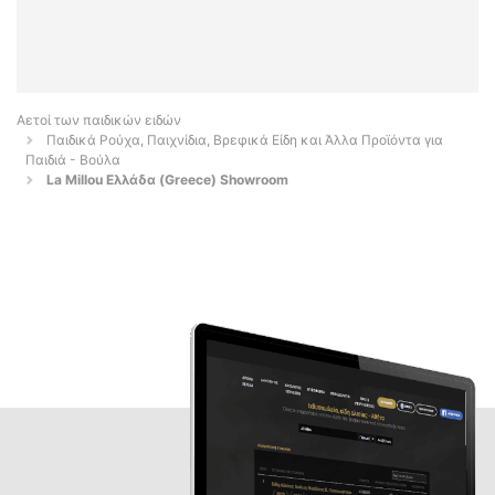
Αετοί των παιδικών ειδών
Παιδικά Ρούχα, Παιχνίδια, Βρεφικά Είδη και Άλλα Προϊόντα για
Παιδιά - Βούλα
La Millou Ελλάδα (Greece) Showroom