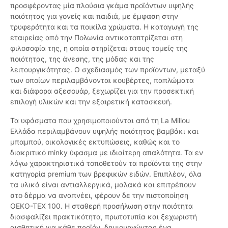
προσφέροντας μία πλούσια γκάμα προϊόντων υψηλής
ποιότητας για γονείς και παιδιά, με έμφαση στην
τρυφερότητα και τα ποικίλα χρώματα. Η καταγωγή της
εταιρείας από την Πολωνία αντικατοπτρίζεται στη
φιλοσοφία της, η οποία στηρίζεται στους τομείς της
ποιότητας, της άνεσης, της μόδας και της
λειτουργικότητας. Ο σχεδιασμός των προϊόντων, μεταξύ
των οποίων περιλαμβάνονται κουβέρτες, παπλώματα
και διάφορα αξεσουάρ, ξεχωρίζει για την προσεκτική
επιλογή υλικών και την εξαιρετική κατασκευή.
Τα υφάσματα που χρησιμοποιούνται από τη La Millou
Ελλάδα περιλαμβάνουν υψηλής ποιότητας βαμβάκι και
μπαμπού, οικολογικές εκτυπώσεις, καθώς και το
διακριτικό minky ύφασμα με ιδιαίτερη απαλότητα. Τα εν
λόγω χαρακτηριστικά τοποθετούν τα προϊόντα της στην
κατηγορία premium των βρεφικών ειδών. Επιπλέον, όλα
τα υλικά είναι αντιαλλεργικά, μαλακά και επιτρέπουν
στο δέρμα να αναπνέει, φέρουν δε την πιστοποίηση
OEKO-TEX 100. Η σταθερή προσήλωση στην ποιότητα
διασφαλίζει πρακτικότητα, πρωτοτυπία και ξεχωριστή
αισθητική για κάθε προϊόν, δημιουργώντας ένα