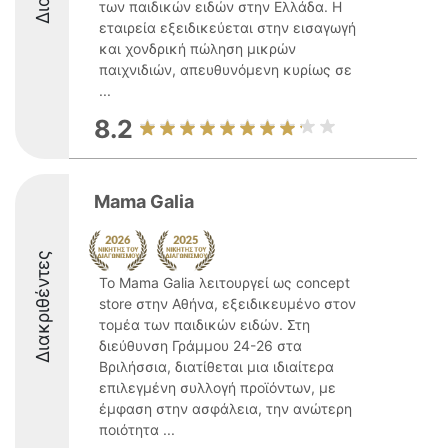
των παιδικών ειδών στην Ελλάδα. Η
εταιρεία εξειδικεύεται στην εισαγωγή
και χονδρική πώληση μικρών
παιχνιδιών, απευθυνόμενη κυρίως σε
...
8.2
Mama Galia
Διακριθέντες
Το Mama Galia λειτουργεί ως concept
store στην Αθήνα, εξειδικευμένο στον
τομέα των παιδικών ειδών. Στη
διεύθυνση Γράμμου 24-26 στα
Βριλήσσια, διατίθεται μια ιδιαίτερα
επιλεγμένη συλλογή προϊόντων, με
έμφαση στην ασφάλεια, την ανώτερη
ποιότητα ...