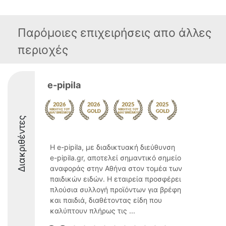
Παρόμοιες επιχειρήσεις απο άλλες
περιοχές
e-pipila
Διακριθέντες
Η e-pipila, με διαδικτυακή διεύθυνση
e-pipila.gr, αποτελεί σημαντικό σημείο
αναφοράς στην Αθήνα στον τομέα των
παιδικών ειδών. Η εταιρεία προσφέρει
πλούσια συλλογή προϊόντων για βρέφη
και παιδιά, διαθέτοντας είδη που
καλύπτουν πλήρως τις ...