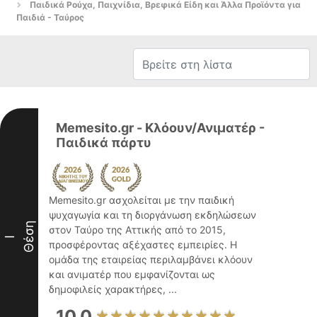
Παιδικά Ρούχα, Παιχνίδια, Βρεφικά Είδη και Άλλα Προϊόντα για
Παιδιά - Ταύρος
Memesito.gr - Κλόουν/Ανιματέρ -
Παιδικά πάρτυ
Memesito.gr ασχολείται με την παιδική
ψυχαγωγία και τη διοργάνωση εκδηλώσεων
Θέση
στον Ταύρο της Αττικής από το 2015,
I
προσφέροντας αξέχαστες εμπειρίες. Η
ομάδα της εταιρείας περιλαμβάνει κλόουν
και ανιματέρ που εμφανίζονται ως
δημοφιλείς χαρακτήρες, ...
10.0