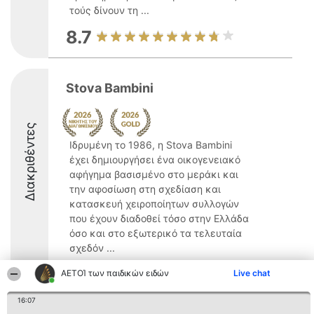
τούς δίνουν τη ...
8.7
Stova Bambini
Διακριθέντες
Ιδρυμένη το 1986, η Stova Bambini
έχει δημιουργήσει ένα οικογενειακό
αφήγημα βασισμένο στο μεράκι και
την αφοσίωση στη σχεδίαση και
κατασκευή χειροποίητων συλλογών
που έχουν διαδοθεί τόσο στην Ελλάδα
όσο και στο εξωτερικό τα τελευταία
σχεδόν ...
9.8
ΑΕΤΟΊ των παιδικών ειδών
Live chat
16:07