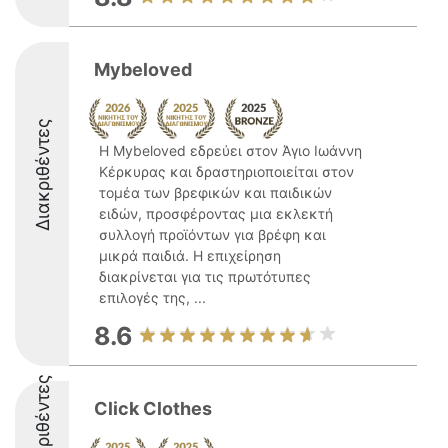
Mybeloved
Διακριθέντες
Η Mybeloved εδρεύει στον Άγιο Ιωάννη
Κέρκυρας και δραστηριοποιείται στον
τομέα των βρεφικών και παιδικών
ειδών, προσφέροντας μια εκλεκτή
συλλογή προϊόντων για βρέφη και
μικρά παιδιά. Η επιχείρηση
διακρίνεται για τις πρωτότυπες
επιλογές της, ...
8.6
Διακριθέντες
Click Clothes