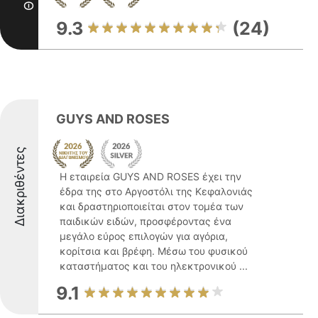
9.3
(24)
GUYS AND ROSES
Διακριθέντες
Η εταιρεία GUYS AND ROSES έχει την
έδρα της στο Αργοστόλι της Κεφαλονιάς
και δραστηριοποιείται στον τομέα των
παιδικών ειδών, προσφέροντας ένα
μεγάλο εύρος επιλογών για αγόρια,
κορίτσια και βρέφη. Μέσω του φυσικού
καταστήματος και του ηλεκτρονικού ...
9.1