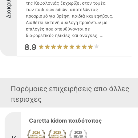
Διακριθέντες
της Κεφαλονιάς ξεχωρίζει στον τομέα
των παιδικών ειδών, αποτελώντας
προορισμό για βρέφη, παιδιά και εφήβους.
Διαθέτει εκτενή συλλογή προϊόντων με
επιλογές που απευθύνονται σε
διαφορετικές ηλικίες και ανάγκες, ...
8.9
Παρόμοιες επιχειρήσεις απο άλλες
περιοχές
Caretta kidom παιδότοπος