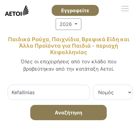
Εγγραφείτε
2026
Παιδικά Ρούχα, Παιχνίδια, Βρεφικά Είδη και
Άλλα Προϊόντα για Παιδιά - περιοχή
Κεφαλληνίας
Όλες οι επιχειρήσεις από τον κλάδο που
βραβεύτηκαν από την κατάταξη Αετοί.
Αναζήτηση