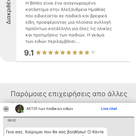
Διακριθέντες
Η Bimbo είναι ένα αναγνωρισμένο
κατάστημα στην Αλεξάνδρεια Ημαθίας
που ειδικεύεται σε παιδικά και βρεφικά
είδη, προσφέροντας μια πλούσια συλλογή
προϊόντων κατάλληλη για όλες τις ηλικίες
και προτιμήσεις των παιδιών. Η γκάμα
των ειδών περιλαμβάνει ...
9.1
Παρόμοιες επιχειρήσεις απο άλλες
περιοχές
ΑΕΤΟΊ των παιδικών ειδών
Live chat
08:02
Διοργανωτής της
Κατάταξη
Επικοινωνία
κατάταξης
Διακριθέντες
Επικοινωνία
Γεια σας. Χαίρομαι που θα σας βοηθήσω! 🙂 Κάντε
BEAUTIFUL COMPANY
Λίστα όλων