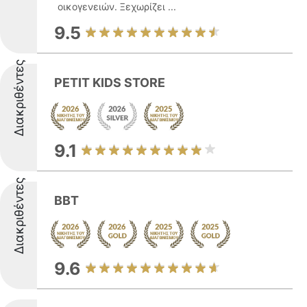
οικογενειών. Ξεχωρίζει ...
9.5
Διακριθέντες
PETIT KIDS STORE
9.1
Διακριθέντες
BBT
9.6