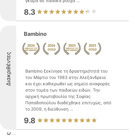
γκάμα σε παιδικά ρούχα ...
8.3
Bambino
Διακριθέντες
Bambino ξεκίνησε τη δραστηριότητά του
τον Μάρτιο του 1983 στην Αλεξάνδρεια
και έχει καθιερωθεί ως σημείο αναφοράς
στον τομέα των παιδικών ειδών. Την
αρχική πρωτοβουλία της Σοφίας
Παπαδοπούλου διαδέχθηκε επιτυχώς, από
το 2009, η διεύθυνση ...
9.8