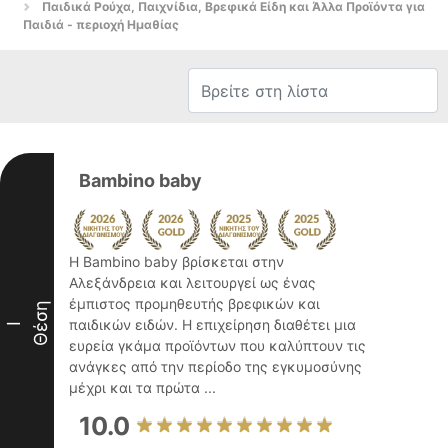
Παιδικά Ρούχα, Παιχνίδια, Βρεφικά Είδη και Άλλα Προϊόντα για
Παιδιά - περιοχή Ημαθίας
Bambino baby
Η Bambino baby βρίσκεται στην
Αλεξάνδρεια και λειτουργεί ως ένας
έμπιστος προμηθευτής βρεφικών και
Θέση
παιδικών ειδών. Η επιχείρηση διαθέτει μια
I
ευρεία γκάμα προϊόντων που καλύπτουν τις
ανάγκες από την περίοδο της εγκυμοσύνης
μέχρι και τα πρώτα ...
10.0