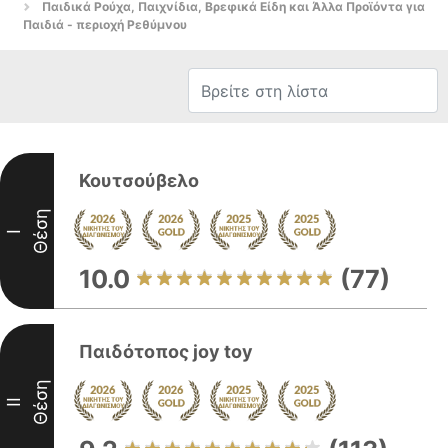
Παιδικά Ρούχα, Παιχνίδια, Βρεφικά Είδη και Άλλα Προϊόντα για
Παιδιά - περιοχή Ρεθύμνου
Κουτσούβελο
Θέση
I
10.0
(77)
Παιδότοπος joy toy
Θέση
II