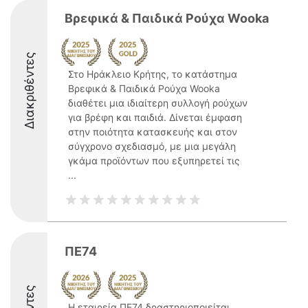
Βρεφικά & Παιδικά Ρούχα Wooka
Διακριθέντες
Στο Ηράκλειο Κρήτης, το κατάστημα
Βρεφικά & Παιδικά Ρούχα Wooka
διαθέτει μια ιδιαίτερη συλλογή ρούχων
για βρέφη και παιδιά. Δίνεται έμφαση
στην ποιότητα κατασκευής και στον
σύγχρονο σχεδιασμό, με μια μεγάλη
γκάμα προϊόντων που εξυπηρετεί τις
...
ΠΕ74
Η εταιρεία ΠΕ74 δραστηριοποιείται