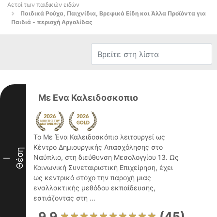
Αετοί των παιδικών ειδών
Παιδικά Ρούχα, Παιχνίδια, Βρεφικά Είδη και Άλλα Προϊόντα για
Παιδιά - περιοχή Αργολίδας
Με Ενα Καλειδοσκοπιο
Το Με Ένα Καλειδοσκόπιο λειτουργεί ως
Κέντρο Δημιουργικής Απασχόλησης στο
Θέση
Ναύπλιο, στη διεύθυνση Μεσολογγίου 13. Ως
I
Κοινωνική Συνεταιριστική Επιχείρηση, έχει
ως κεντρικό στόχο την παροχή μιας
εναλλακτικής μεθόδου εκπαίδευσης,
εστιάζοντας στη ...
9.9
(45)