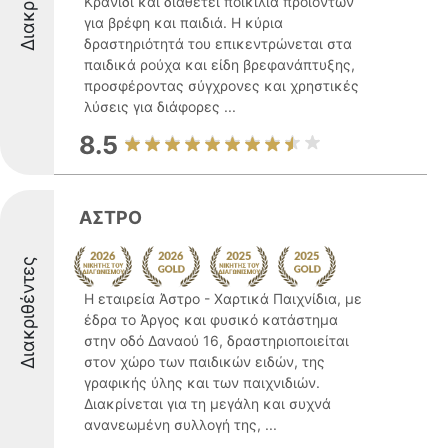
Κρανίδι και διαθέτει ποικιλία προϊόντων
για βρέφη και παιδιά. Η κύρια
δραστηριότητά του επικεντρώνεται στα
παιδικά ρούχα και είδη βρεφανάπτυξης,
προσφέροντας σύγχρονες και χρηστικές
λύσεις για διάφορες ...
8.5
ΑΣΤΡΟ
Διακριθέντες
Η εταιρεία Άστρο - Χαρτικά Παιχνίδια, με
έδρα το Άργος και φυσικό κατάστημα
στην οδό Δαναού 16, δραστηριοποιείται
στον χώρο των παιδικών ειδών, της
γραφικής ύλης και των παιχνιδιών.
Διακρίνεται για τη μεγάλη και συχνά
ανανεωμένη συλλογή της, ...