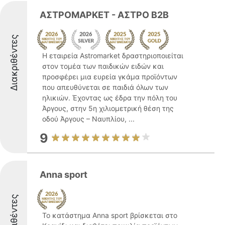
ΑΣΤΡΟΜΑΡΚΕΤ - ΑΣΤΡΟ B2B
Διακριθέντες
Η εταιρεία Astromarket δραστηριοποιείται
στον τομέα των παιδικών ειδών και
προσφέρει μια ευρεία γκάμα προϊόντων
που απευθύνεται σε παιδιά όλων των
ηλικιών. Έχοντας ως έδρα την πόλη του
Άργους, στην 5η χιλιομετρική θέση της
οδού Άργους – Ναυπλίου, ...
9
Anna sport
Διακριθέντες
Το κατάστημα Anna sport βρίσκεται στο