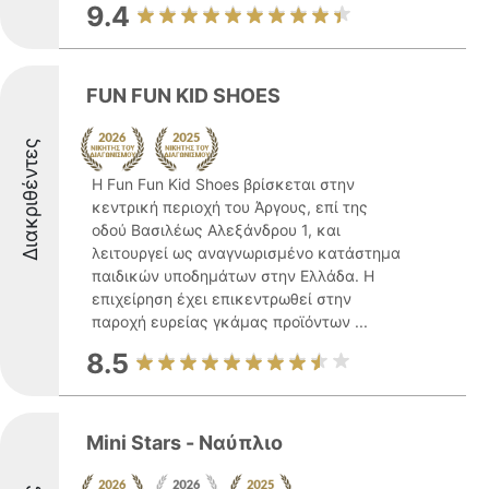
9.4
FUN FUN KID SHOES
Διακριθέντες
Η Fun Fun Kid Shoes βρίσκεται στην
κεντρική περιοχή του Άργους, επί της
οδού Βασιλέως Αλεξάνδρου 1, και
λειτουργεί ως αναγνωρισμένο κατάστημα
παιδικών υποδημάτων στην Ελλάδα. Η
επιχείρηση έχει επικεντρωθεί στην
παροχή ευρείας γκάμας προϊόντων ...
8.5
Mini Stars - Ναύπλιο