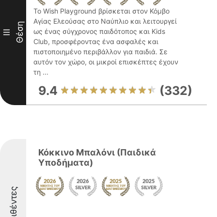
Το Wish Playground βρίσκεται στον Κόμβο
Αγίας Ελεούσας στο Ναύπλιο και λειτουργεί
Θέση
ως ένας σύγχρονος παιδότοπος και Kids
III
Club, προσφέροντας ένα ασφαλές και
πιστοποιημένο περιβάλλον για παιδιά. Σε
αυτόν τον χώρο, οι μικροί επισκέπτες έχουν
τη ...
9.4
(332)
Κόκκινο Μπαλόνι (Παιδικά
Υποδήματα)
Διακριθέντες