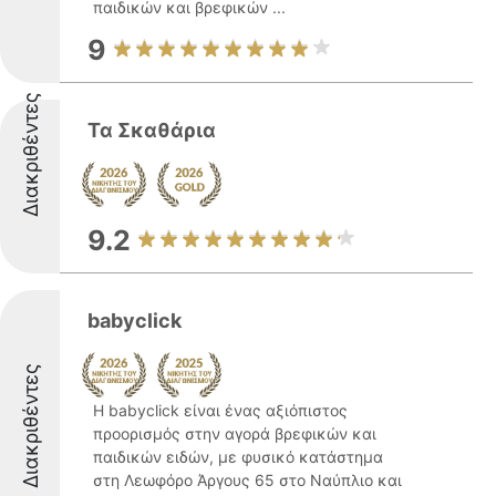
παιδικών και βρεφικών ...
9
Διακριθέντες
Τα Σκαθάρια
9.2
babyclick
Διακριθέντες
Η babyclick είναι ένας αξιόπιστος
προορισμός στην αγορά βρεφικών και
παιδικών ειδών, με φυσικό κατάστημα
στη Λεωφόρο Άργους 65 στο Ναύπλιο και