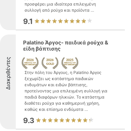
προσφέρει μια ιδιαίτερα επιλεγμένη
συλλογή από ρούχα και προϊόντα ...
9.1
Palatino Άργος- παιδικά ρούχα &
είδη βάπτισης
Διακριθέντες
Στην πόλη του Άργους, η Palatino Άργος
ξεχωρίζει ως κατάστημα παιδικών
ενδυμάτων και ειδών βάπτισης,
προτείνοντας μια επιλεγμένη συλλογή για
παιδιά διαφόρων ηλικιών. Το κατάστημα
διαθέτει ρούχα για καθημερινή χρήση,
καθώς και επίσημα ενδύματα ...
9.3