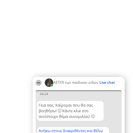
ΑΕΤΟΊ των παιδικών ειδών
Live chat
04:24
Γεια σας. Χαίρομαι που θα σας
βοηθήσω! 🙂 Κάντε κλικ στο
αντίστοιχο θέμα συνομιλίας! 🙂
Ανήκω στους διακριθέντες και θέλω