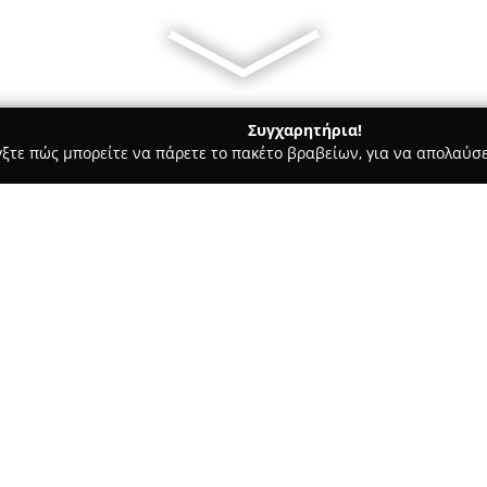
Συγχαρητήρια!
γξτε πώς μπορείτε να πάρετε το πακέτο βραβείων, για να απολαύσε
ίδια, Βρεφικά Είδη και Άλλα Προϊόντα για Παιδιά - Κιλκίς
Baby
Σχετικά με την εταιρεία:
Η
Baby Go
, που έχει την έδρα 
δραστηριοποιείται από το 200
Διαθέτοντας πολυετή εμπειρία
προσφέρει μια συλλογή μοντέ
στόχος της εταιρείας είναι να 