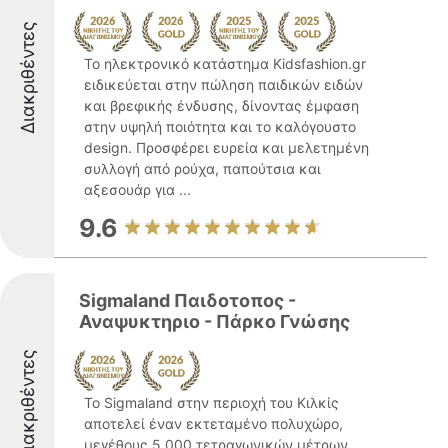
Διακριθέντες
Το ηλεκτρονικό κατάστημα Kidsfashion.gr
ειδικεύεται στην πώληση παιδικών ειδών
και βρεφικής ένδυσης, δίνοντας έμφαση
στην υψηλή ποιότητα και το καλόγουστο
design. Προσφέρει ευρεία και μελετημένη
συλλογή από ρούχα, παπούτσια και
αξεσουάρ για ...
9.6
Sigmaland Παιδοτοπος -
Αναψυκτηριο - Πάρκο Γνώσης
Διακριθέντες
Το Sigmaland στην περιοχή του Κιλκίς
αποτελεί έναν εκτεταμένο πολυχώρο,
μεγέθους 5.000 τετραγωνικών μέτρων,