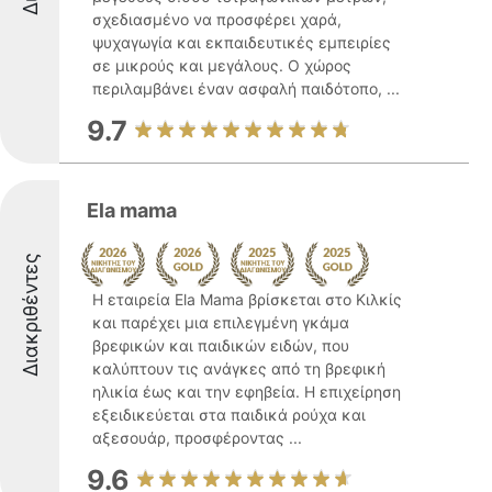
σχεδιασμένο να προσφέρει χαρά,
ψυχαγωγία και εκπαιδευτικές εμπειρίες
σε μικρούς και μεγάλους. Ο χώρος
περιλαμβάνει έναν ασφαλή παιδότοπο, ...
9.7
Ela mama
Διακριθέντες
Η εταιρεία Ela Mama βρίσκεται στο Κιλκίς
και παρέχει μια επιλεγμένη γκάμα
βρεφικών και παιδικών ειδών, που
καλύπτουν τις ανάγκες από τη βρεφική
ηλικία έως και την εφηβεία. Η επιχείρηση
εξειδικεύεται στα παιδικά ρούχα και
αξεσουάρ, προσφέροντας ...
9.6