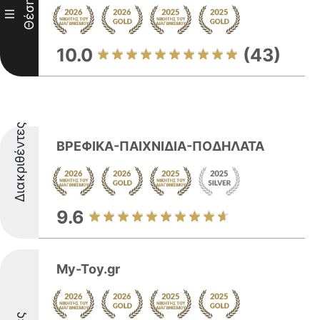
Θέση
III
10.0
(43)
Διακριθέντες
ΒΡΕΦΙΚΑ-ΠΑΙΧΝΙΔΙΑ-ΠΟΔΗΛΑΤΑ
9.6
My-Toy.gr