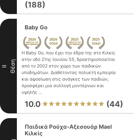
(188)
Baby Go
Η Baby Go, που έχει την έδρα της στο Κιλκίς
στην οδό 21ης Ιουνίου 55, δραστηριοποιείται
Θέση
από το 2002 στον χώρο των παιδικών
II
υποδημάτων. Διαθέτοντας πολυετή εμπειρία
και αφοσίωση στις ανάγκες των παιδιών,
προσφέρει μια συλλογή μοντέρνων και
υψηλής ...
10.0
(44)
Παιδικά Ρούχα-Αξεσουάρ Mael
Κιλκίς