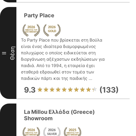
Party Place
Το Party Place που βρίσκεται στη Βούλα
είναι ένας ιδιαίτερα διαμορφωμένος
Θέση
πολυχώρος ο οποίος ειδικεύεται στη
II
διοργάνωση αξέχαστων εκδηλώσεων για
παιδιά. Από το 1994, η εταιρεία έχει
σταθερά εδραιωθεί στον τομέα των
παιδικών πάρτι και της παιδικής ...
9.3
(133)
La Millou Ελλάδα (Greece)
Showroom