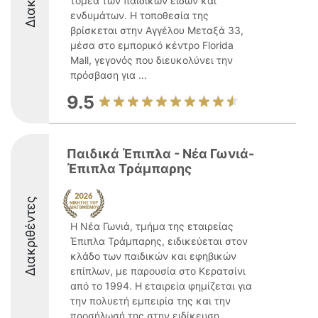
τομέα των παιδικών ειδών και
ενδυμάτων. Η τοποθεσία της
βρίσκεται στην Αγγέλου Μεταξά 33,
μέσα στο εμπορικό κέντρο Florida
Mall, γεγονός που διευκολύνει την
πρόσβαση για ...
9.5
Παιδικά Έπιπλα - Νέα Γωνιά-
Έπιπλα Τράμπαρης
Διακριθέντες
Η Νέα Γωνιά, τμήμα της εταιρείας
Έπιπλα Τράμπαρης, ειδικεύεται στον
κλάδο των παιδικών και εφηβικών
επίπλων, με παρουσία στο Κερατσίνι
από το 1994. Η εταιρεία φημίζεται για
την πολυετή εμπειρία της και την
προσήλωσή της στην ειδίκευση,