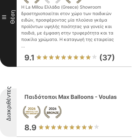
Η La Millou Ελλάδα (Greece) Showroom
Θέση
δραστηριοποιείται στον χώρο των παιδικών
III
ειδών, προσφέροντας μία πλούσια γκάμα
προϊόντων υψηλής ποιότητας για γονείς και
παιδιά, με έμφαση στην τρυφερότητα και τα
ποικίλα χρώματα. Η καταγωγή της εταιρείας
...
9.1
(37)
Διακριθέντες
Παιδότοποι Max Balloons - Voulas
8.9