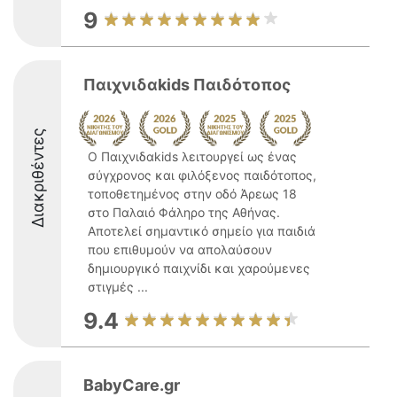
9
Παιχνιδαkids Παιδότοπος
Διακριθέντες
Ο Παιχνιδαkids λειτουργεί ως ένας
σύγχρονος και φιλόξενος παιδότοπος,
τοποθετημένος στην οδό Άρεως 18
στο Παλαιό Φάληρο της Αθήνας.
Αποτελεί σημαντικό σημείο για παιδιά
που επιθυμούν να απολαύσουν
δημιουργικό παιχνίδι και χαρούμενες
στιγμές ...
9.4
BabyCare.gr