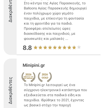
Διακριθέντες
Στο κέντρο της Αγίας Παρασκευής, το
Balloons Αγίας Παρασκευής δημιουργεί
έναν πολύχρωμο χώρο γεμάτο
παιχνίδια, με επίκεντρο τη φαντασία
και τη φροντίδα για τα παιδιά.
Προσφέρει ατελείωτες ώρες
διασκέδασης και παιχνιδιού, με
φουσκωτές και μαλακές ...
8.8
Minipini.gr
Διακριθέντες
Το Minipini.gr λειτουργεί ως ένα
σύγχρονο ηλεκτρονικό κατάστημα που
εξειδικεύεται στα παιδικά είδη και
παιχνίδια. Ιδρύθηκε το 2021, έχοντας
ως βασικό στόχο την παροχή