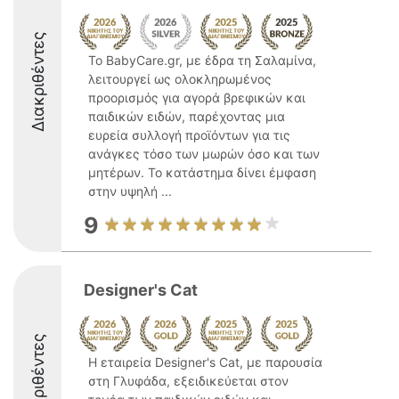
Διακριθέντες
Το BabyCare.gr, με έδρα τη Σαλαμίνα,
λειτουργεί ως ολοκληρωμένος
προορισμός για αγορά βρεφικών και
παιδικών ειδών, παρέχοντας μια
ευρεία συλλογή προϊόντων για τις
ανάγκες τόσο των μωρών όσο και των
μητέρων. Το κατάστημα δίνει έμφαση
στην υψηλή ...
9
Designer's Cat
Διακριθέντες
Η εταιρεία Designer's Cat, με παρουσία
στη Γλυφάδα, εξειδικεύεται στον