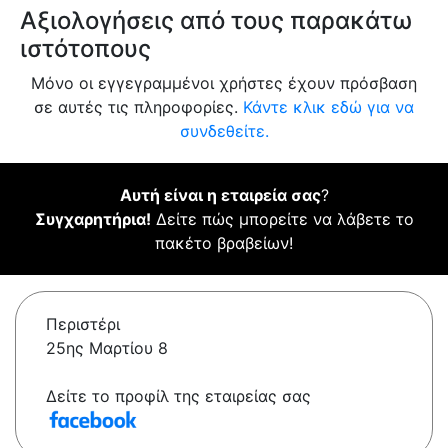
Αξιολογήσεις από τους παρακάτω
ιστότοπους
Μόνο οι εγγεγραμμένοι χρήστες έχουν πρόσβαση
σε αυτές τις πληροφορίες.
Κάντε κλικ εδώ για να
συνδεθείτε.
Αυτή είναι η εταιρεία σας
?
Συγχαρητήρια!
Δείτε πώς μπορείτε να λάβετε το
πακέτο βραβείων!
Περιστέρι
25ης Μαρτίου 8
Δείτε το προφίλ της εταιρείας σας