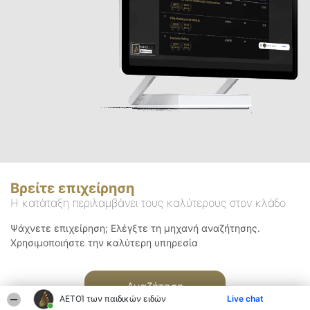
Βρείτε επιχείρηση
Η κατάταξη περιλαμβάνει τους καλύτερους στον κλάδο
Ψάχνετε επιχείρηση; Ελέγξτε τη μηχανή αναζήτησης.
Χρησιμοποιήστε την καλύτερη υπηρεσία
Αναζήτηση
ΑΕΤΟΊ των παιδικών ειδών
Live chat