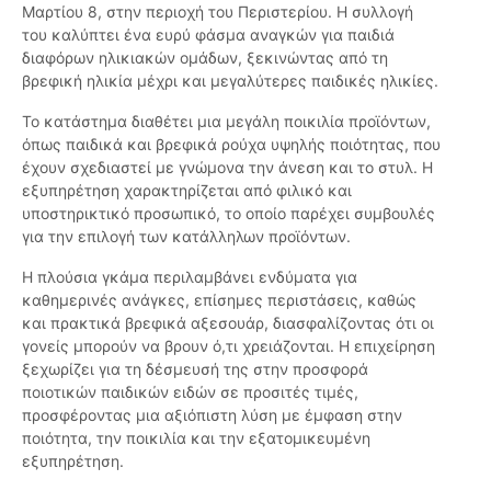
Μαρτίου 8, στην περιοχή του Περιστερίου. Η συλλογή
του καλύπτει ένα ευρύ φάσμα αναγκών για παιδιά
διαφόρων ηλικιακών ομάδων, ξεκινώντας από τη
βρεφική ηλικία μέχρι και μεγαλύτερες παιδικές ηλικίες.
Το κατάστημα διαθέτει μια μεγάλη ποικιλία προϊόντων,
όπως παιδικά και βρεφικά ρούχα υψηλής ποιότητας, που
έχουν σχεδιαστεί με γνώμονα την άνεση και το στυλ. Η
εξυπηρέτηση χαρακτηρίζεται από φιλικό και
υποστηρικτικό προσωπικό, το οποίο παρέχει συμβουλές
για την επιλογή των κατάλληλων προϊόντων.
Η πλούσια γκάμα περιλαμβάνει ενδύματα για
καθημερινές ανάγκες, επίσημες περιστάσεις, καθώς
και πρακτικά βρεφικά αξεσουάρ, διασφαλίζοντας ότι οι
γονείς μπορούν να βρουν ό,τι χρειάζονται. Η επιχείρηση
ξεχωρίζει για τη δέσμευσή της στην προσφορά
ποιοτικών παιδικών ειδών σε προσιτές τιμές,
προσφέροντας μια αξιόπιστη λύση με έμφαση στην
ποιότητα, την ποικιλία και την εξατομικευμένη
εξυπηρέτηση.