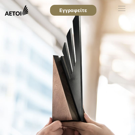
Εγγραφείτε