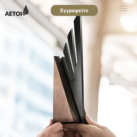
Εγγραφείτε